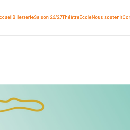
ccueil
Billetterie
Saison 26/27
Théâtre
Ecole
Nous soutenir
Con